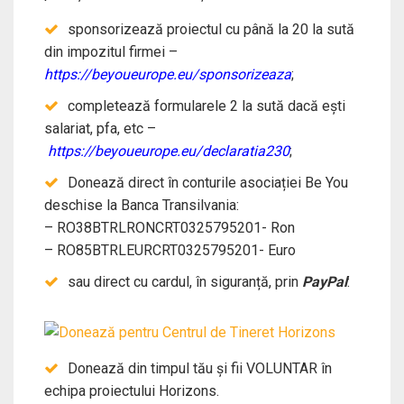
sponsorizează proiectul cu până la 20 la sută
din impozitul firmei –
https://beyoueurope.eu/sponsorizeaza
;
completează formularele 2 la sută dacă ești
salariat, pfa, etc –
https://beyoueurope.eu/declaratia230
;
Donează direct în conturile asociației Be You
deschise la Banca Transilvania:
– RO38BTRLRONCRT0325795201- Ron
– RO85BTRLEURCRT0325795201- Euro
sau direct cu cardul, în siguranță, prin
PayPal
:
Donează din timpul tău și fii VOLUNTAR în
echipa proiectului Horizons.