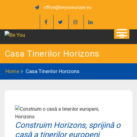
Skip
office@beyoueurope.eu
to
content
Casa Tinerilor Horizons
Home
Casa Tinerilor Horizons
Construim Horizons, sprijină o
casă a tinerilor europeni