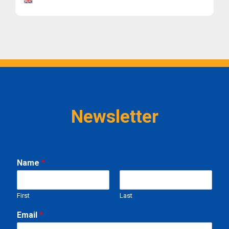
Newsletter
E
Name
*
m
a
i
First
Last
l
N
Email
*
a