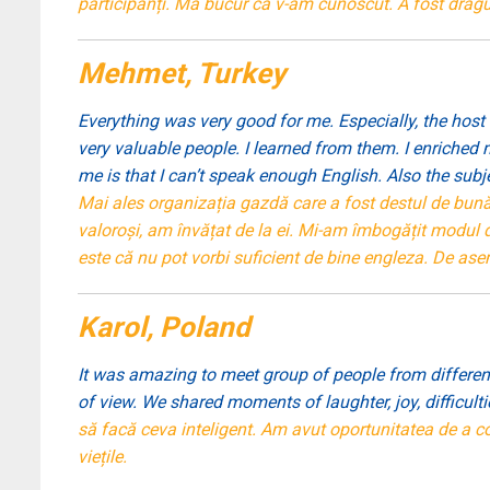
participanți. Mă bucur că v-am cunoscut. A fost drăguț
Mehmet, Turkey
Everything was very good for me. Especially, the host 
very valuable people. I learned from them. I enriched 
me is that I can’t speak enough English. Also the subj
Mai ales organizația gazdă care a fost destul de bună
valoroși, am învățat de la ei. Mi-am îmbogățit modul d
este că nu pot vorbi suficient de bine engleza. De ase
Karol, Poland
It was amazing to meet group of people from differen
of view. We shared moments of laughter, joy, difficultie
să facă ceva inteligent. Am avut oportunitatea de a co
viețile.