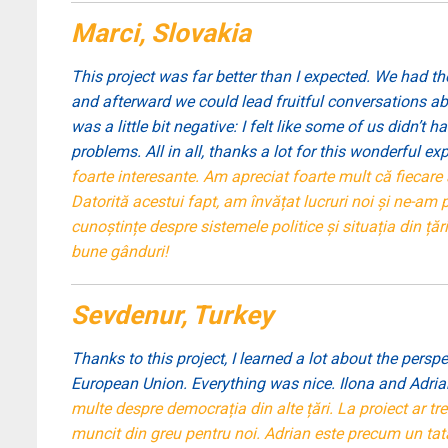
Marci, Slovakia
This project was far better than I expected. We had the
and afterward we could lead fruitful conversations ab
was a little bit negative: I felt like some of us didn’
problems. All in all, thanks a lot for this wonderful ex
foarte interesante. Am apreciat foarte mult că fiecare 
Datorită acestui fapt, am învățat lucruri noi și ne-am p
cunoștințe despre sistemele politice și situația din 
bune gânduri!
Sevdenur, Turkey
Thanks to this project, I learned a lot about the pers
European Union. Everything was nice. Ilona and Adrian
multe despre democrația din alte țări. La proiect ar tr
muncit din greu pentru noi. Adrian este precum un tat