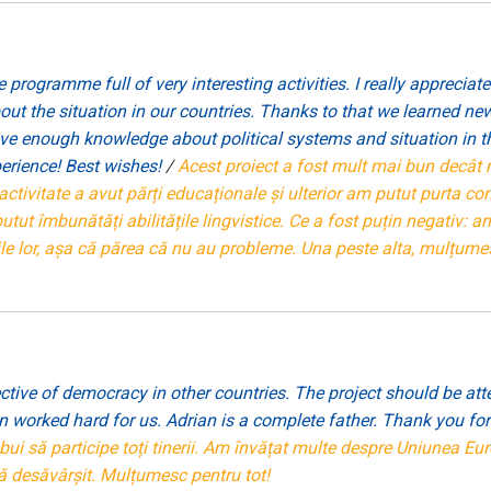
 programme full of very interesting activities. I really appreciat
out the situation in our countries. Thanks to that we learned n
t have enough knowledge about political systems and situation in 
perience! Best wishes!
/
Acest proiect a fost mult mai bun decât 
activitate a avut părți educaționale și ulterior am putut purta con
utut îmbunătăți abilitățile lingvistice. Ce a fost puțin negativ: a
țările lor, așa că părea că nu au probleme. Una peste alta, mulțu
pective of democracy in other countries. The project should be att
 worked hard for us. Adrian is a complete father. Thank you for
ebui să participe toți tinerii. Am învățat multe despre Uniunea Eu
ă desăvârșit. Mulțumesc pentru tot!