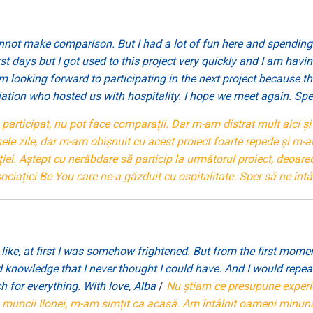
I cannot make comparison. But I had a lot of fun here and spendin
irst days but I got used to this project very quickly and I am havi
m looking forward to participating in the next project because t
iation who hosted us with hospitality. I hope we meet again. Spe
articipat, nu pot face comparații. Dar m-am distrat mult aici și
mele zile, dar m-am obișnuit cu acest proiect foarte repede și m-a
ției. Aștept cu nerăbdare să particip la următorul proiect, deoar
iației Be You care ne-a găzduit cu ospitalitate. Sper să ne întâl
ke, at first I was somehow frightened. But from the first moment,
 knowledge that I never thought I could have. And I would repeat
 for everything. With love, Alba
/
Nu știam ce presupune experi
muncii Ilonei, m-am simțit ca acasă. Am întâlnit oameni minun