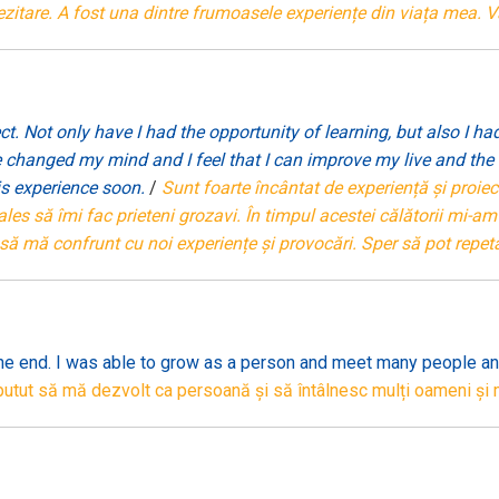
 ezitare. A fost una dintre frumoasele experiențe din viața mea.
ect. Not only have I had the opportunity of learning, but also I h
e changed my mind and I feel that I can improve my live and the l
is experience soon.
/
Sunt foarte încântat de experiență și proi
les să îmi fac prieteni grozavi. În timpul acestei călătorii mi-a
 să mă confrunt cu noi experiențe și provocări. Sper să pot repe
e end. I was able to grow as a person and meet many people and m
utut să mă dezvolt ca persoană și să întâlnesc mulți oameni și mul