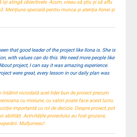
ă își atingă obiectivele. Acum, vreau să știu și să aflu
. Mențiune specială pentru munca și atenția Ilonei și
n that good leader of the project like Ilona is. She is
ssion, with values can do this. We need more people like
 About project, I can say it was amazing experience.
oject were great, every lesson in our daily plan was
întâlnit niciodată acel lider bun de proiect precum
o persoana cu misiune, cu valori poate face acest lucru.
ziție importantă cu rol de decizie. Despre proiect, pot
 abilități. Activitățile proiectului au fost grozave,
cooperării. Mulțumesc!