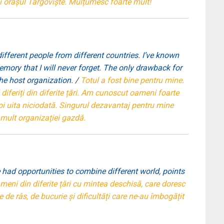
și orașul Târgoviște. Mulțumesc foarte mult!
ifferent people from different countries. I’ve known
emory that I will never forget. The only drawback for
the host organization.
/
Totul a fost bine pentru mine.
iferiți din diferite țări. Am cunoscut oameni foarte
oi uita niciodată. Singurul dezavantaj pentru mine
 mult organizației gazdă.
had opportunities to combine different world, points
meni din diferite țări cu mintea deschisă, care doresc
e râs, de bucurie și dificultăți care ne-au îmbogățit