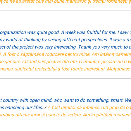
 că ne-ați arătat cele mai bune mâncăruri și tradiții românești 
organization was quite good. A week was fruitful for me. I saw d
my world of thinking by seeing different perspectives. It was a m
ect of the project was very interesting. Thank you very much to 
. A fost o săptămână roditoare pentru mine. Am întâlnit oameni d
e gândire văzând perspective diferite. O amintire pe care nu o v
menea, subiectul proiectului a fost foarte interesant. Mulțumesc
t country with open mind, who want to do something, smart. We 
s enriching our lifes.
/
A fost uimitor să întâlnesc un grup de oa
mbina diferite lumi și puncte de vedere. Am împărtășit momente d