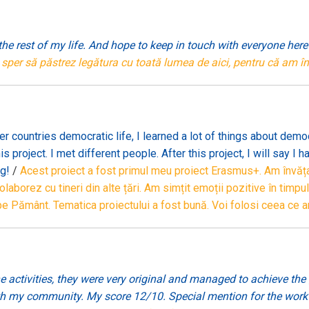
 the rest of my life. And hope to keep in touch with everyone he
Și sper să păstrez legătura cu toată lumea de aici, pentru că am 
er countries democratic life, I learned a lot of things about demo
 project. I met different people. After this project, I will say I h
ng!
/
Acest proiect a fost primul meu proiect Erasmus+. Am învățat
aborez cu tineri din alte țări. Am simțit emoții pozitive în timpu
pe Pământ. Tematica proiectului a fost bună. Voi folosi ceea ce a
he activities, they were very original and managed to achieve th
 my community. My score 12/10. Special mention for the work a