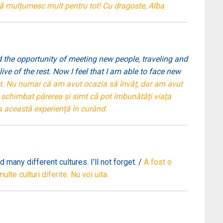
 Vă mulțumesc mult pentru tot! Cu dragoste, Alba
ad the opportunity of meeting new people, traveling and
ive of the rest. Now I feel that I am able to face new
ect. Nu numai că am avut ocazia să învăț, dar am avut
m schimbat părerea și simt că pot îmbunătăți viața
ta această experiență în curând.
any different cultures. I’ll not forget.
/
A fost o
te culturi diferite. Nu voi uita.