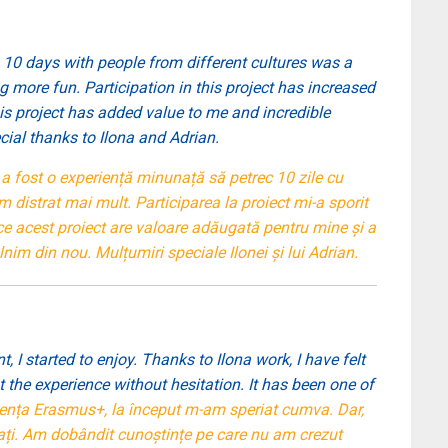
g 10 days with people from different cultures was a
ng more fun. Participation in this project has increased
his project has added value to me and incredible
cial thanks to Ilona and Adrian.
 a fost o experiență minunață să petrec 10 zile cu
m distrat mai mult. Participarea la proiect mi-a sporit
ece acest proiect are valoare adăugată pentru mine și a
nim din nou. Mulțumiri speciale Ilonei și lui Adrian.
 I started to enjoy. Thanks to Ilona work, I have felt
 the experience without hesitation. It has been one of
ența Erasmus+, la început m-am speriat cumva. Dar,
ați. Am dobândit cunoștințe pe care nu am crezut