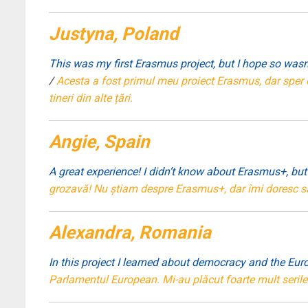
Justyna, Poland
This was my first Erasmus project, but I hope so wasn’
/
Acesta a fost primul meu proiect Erasmus, dar sper c
tineri din alte țări.
Angie, Spain
A great experience! I didn’t know about Erasmus+, but 
grozavă! Nu știam despre Erasmus+, dar îmi doresc să 
Alexandra, Romania
In this project I learned about democracy and the Euro
Parlamentul European. Mi-au plăcut foarte mult serile 