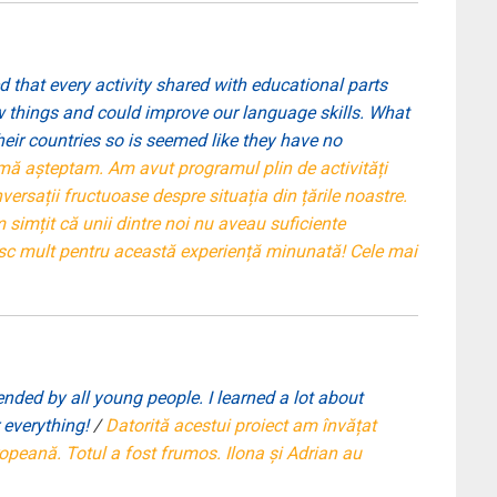
ed that every activity shared with educational parts
ew things and could improve our language skills. What
their countries so is seemed like they have no
mă așteptam. Am avut programul plin de activități
versații fructuoase despre situația din țările noastre.
m simțit că unii dintre noi nu aveau suficiente
mesc mult pentru această experiență minunată! Cele mai
ended by all young people. I learned a lot about
 everything!
/
Datorită acestui proiect am învățat
ropeană. Totul a fost frumos. Ilona și Adrian au