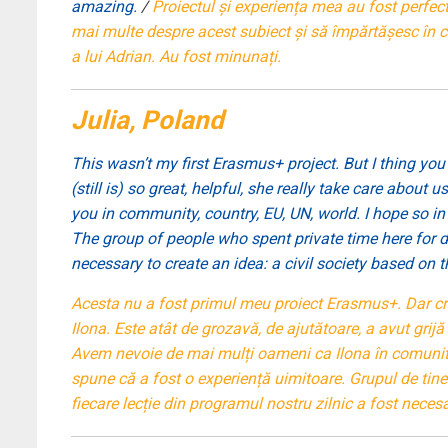
amazing.
/
Proiectul și experiența mea au fost perfecte
mai multe despre acest subiect și să împărtășesc în c
a lui Adrian. Au fost minunați.
Julia, Poland
This wasn’t my first Erasmus+ project. But I thing you
(still is) so great, helpful, she really take care abou
you in community, country, EU, UN, world. I hope so in
The group of people who spent private time here for de
necessary to create an idea: a civil society based on 
Acesta nu a fost primul meu proiect Erasmus+. Dar cre
Ilona. Este atât de grozavă, de ajutătoare, a avut grijă
Avem nevoie de mai mulți oameni ca Ilona în comunitate
spune că a fost o experiență uimitoare. Grupul de tineri 
fiecare lecție din programul nostru zilnic a fost neces