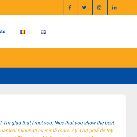
cts
l. I’m glad that I met you. Nice that you show the best
oameni minunați cu inimă mare. Ați avut grijă de toți