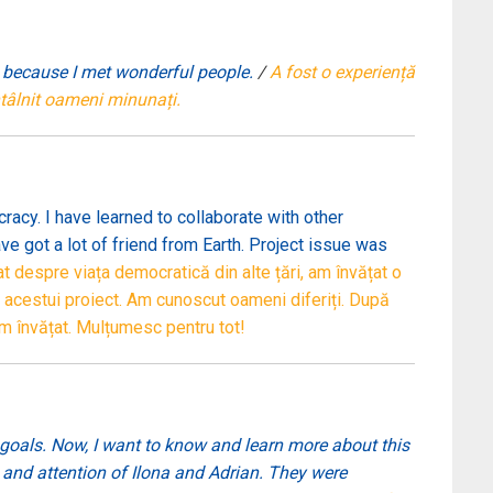
re because I met wonderful people.
/
A fost o experiență
întâlnit oameni minunați.
cracy. I have learned to collaborate with other
ave got a lot of friend from Earth. Project issue was
 despre viața democratică din alte țări, am învățat o
l acestui proiect. Am cunoscut oameni diferiți. După
m învățat. Mulțumesc pentru tot!
e goals. Now, I want to know and learn more about this
nd attention of Ilona and Adrian. They were