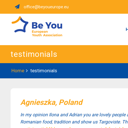
Skip
office@beyoueurope.eu
to
content
testimonials
Home
testimonials
Agnieszka, Poland
In my opinion Ilona and Adrian you are lovely people a
Romanian food, tradition and show us Targoviste. T