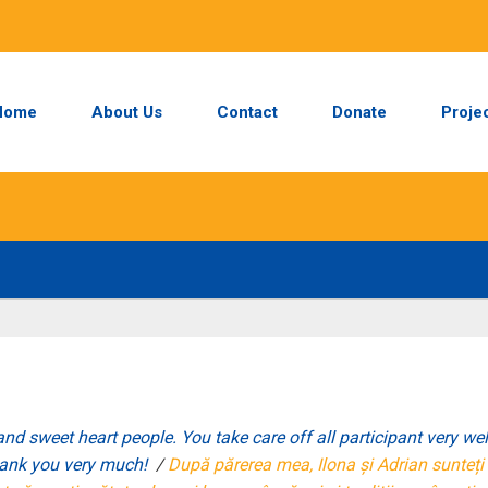
Home
About Us
Contact
Donate
Proje
nd sweet heart people. You take care off all participant very wel
hank you very much!
/
După părerea mea, Ilona și Adrian sunteți 