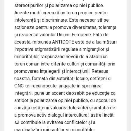
stereotipurilor și polarizarea opiniei publice.
Aceste medii creează un teren propice pentru
intoleranță și discriminare. Este necesar să se
acționeze pentru a promova diversitatea, toleranța
și respectul valorilor Uniunii Europene. Față de
aceasta, misiunea ANTIDOTE este de a lua măsuri
împotriva stigmatizării regulate a migranților și
minorităților, răspunzând nevoii de a stabili un
teren comun între diferite culturi și comunități prin
promovarea înțelegerii și interacțiunii. Rețeaua
noastră, formată din autorități locale, cetățeni și
ONG-uri recunoscute, angajate în sprijinirea
integrării, pune un accent deosebit pe educație ca
antidot la polarizarea opiniei publice, cu scopul de
a învăța cetățenii valoarea toleranței și ambiția de
a promova activ dialogul intercultural, astfel încât
să contribuie la evitarea conflictelor și a
marginalizării migranților și minorităților.