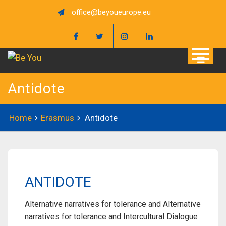
Skip
office@beyoueurope.eu
to
content
Antidote
Home
Erasmus
Antidote
ANTIDOTE
Alternative narratives for tolerance and Alternative
narratives for tolerance and Intercultural Dialogue