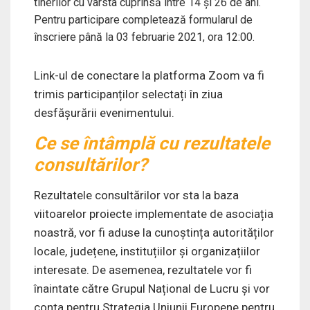
tinerilor cu vârsta cuprinsă între 14 și 26 de ani.
Pentru participare completează formularul de
înscriere până la 03 februarie 2021, ora 12:00.
Link-ul de conectare la platforma Zoom va fi
trimis participanților selectați în ziua
desfășurării evenimentului.
Ce se întâmplă cu rezultatele
consultărilor?
Rezultatele consultărilor vor sta la baza
viitoarelor proiecte implementate de asociația
noastră, vor fi aduse la cunoștința autorităților
locale, județene, instituțiilor și organizațiilor
interesate. De asemenea, rezultatele vor fi
înaintate către Grupul Național de Lucru și vor
conta pentru Strategia Uniunii Europene pentru