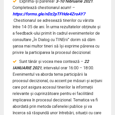
Exprimă-și părerea!
3-10 februarie 2021
.
Completează chestionarul acum! –
https://forms.gle/nDz2pTFHde4ZroAY7
Chestionarul se adresează tinerilor cu vârsta
între 14-35 de ani. În urma rezultatelor obținute și
a feedback-ului primit în cadrul evenimentelor de
consultare „În Dialog cu TINErii” dorim să dăm
șansa mai multor tineri să își exprime părerea cu
privire la participarea la procesul decizional.
Sunt tânăr și vocea mea contează –
22
IANUARIE 2021
, intervalul orar 16:00 – 18:00.
Evenimentul va aborda tema participării la
procesul decizional, cu accent pe măsuri și acțiuni
care pot asigura accesul tinerilor la informații
relevante și cuprinzătoare pentru ei facilitând
implicarea în procesul decizional. Tematica va fi
abordată prin metoda cafenelei publice și va
încerca să răspundă unor întrebări, situații cu care