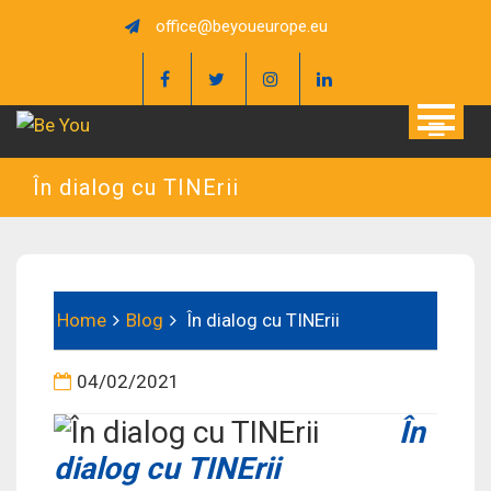
Skip
office@beyoueurope.eu
to
content
În dialog cu TINErii
Home
Blog
În dialog cu TINErii
04/02/2021
În
dialog cu TINErii