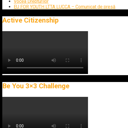
Vocea Drepturilor
EU FOR YOUTH LTTA LUCCA – Comunicat de presă
Active Citizenship
Be You 3×3 Challenge