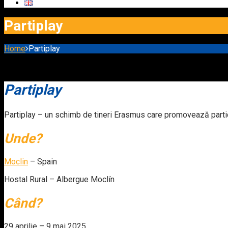
Partiplay
Home
Partiplay
Partiplay
Partiplay – un schimb de tineri Erasmus care promovează partici
Unde?
Moclin
– Spain
Hostal Rural – Albergue Moclín
Când?
29 aprilie – 9 mai 2025