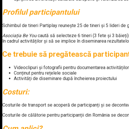
Profilul participantului
Schimbul de tineri Partiplay reunește 25 de tineri și 5 lideri de g
Asociația Be You
caută să selecteze 6 tineri (3 fete și 3 băieți) 
în cadrul activităților și să se implice în diseminarea rezultatelo
Ce trebuie să pregătească participanț
Videoclipuri și fotografii pentru documentarea activităților
Conținut pentru rețelele sociale
Activități de diseminare după încheierea proiectului
Costuri:
Costurile de transport se acoperă de participanți și se deconte
Costurile de călătorie pentru participanții din România se decon
Cum aplici?