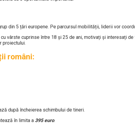
rup din 5 țări europene. Pe parcursul mobilității, liderii vor coord
cu vârste cuprinse între 18 și 25 de ani, motivați și interesați de 
r proiectului.
ii români:
ază după încheierea schimbului de tineri.
tează în limita a
395 euro
.