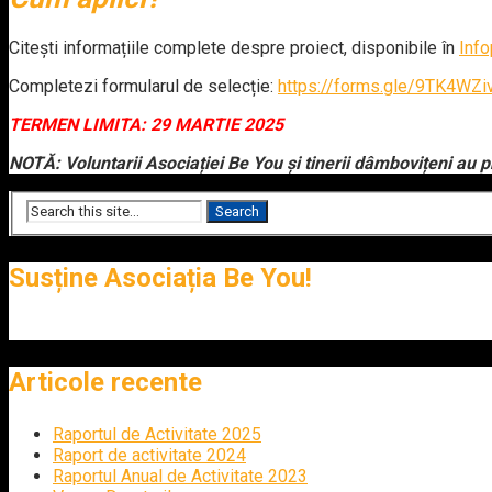
Citești informațiile complete despre proiect, disponibile în
Info
Completezi formularul de selecție:
https://forms.gle/9TK4WZ
TERMEN LIMITA: 29 MARTIE 2025
NOTĂ: Voluntarii Asociației Be You și tinerii dâmbovițeni au pri
Susține Asociația Be You!
Articole recente
Raportul de Activitate 2025
Raport de activitate 2024
Raportul Anual de Activitate 2023