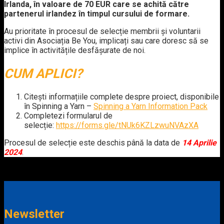
Irlanda, în valoare de 70 EUR care se achită către
partenerul irlandez în timpul cursului de formare.
Au prioritate în procesul de selecție membrii și voluntarii
activi din Asociația Be You, implicați sau care doresc să se
implice în activitățile desfășurate de noi.
CUM APLICI?
Citești informațiile complete despre proiect, disponibile
în Spinning a Yarn –
Spinning a Yarn Information Pack
Completezi formularul de
selecție:
https://forms.gle/tNUk6KZLzwuNVAzXA
Procesul de selecție este deschis până la data de
14 Aprilie
2024
.
Newsletter