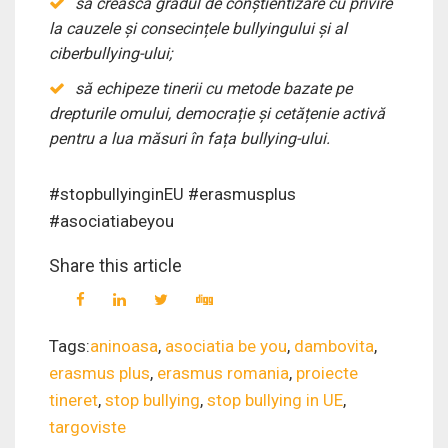
să crească gradul de conștientizare cu privire
la cauzele și consecințele bullyingului și al
ciberbullying-ului;
să echipeze tinerii cu metode bazate pe
drepturile omului, democrație și cetățenie activă
pentru a lua măsuri în fața bullying-ului.
#stopbullyinginEU #erasmusplus
#asociatiabeyou
Share this article
Tags:
aninoasa
,
asociatia be you
,
dambovita
,
erasmus plus
,
erasmus romania
,
proiecte
tineret
,
stop bullying
,
stop bullying in UE
,
targoviste