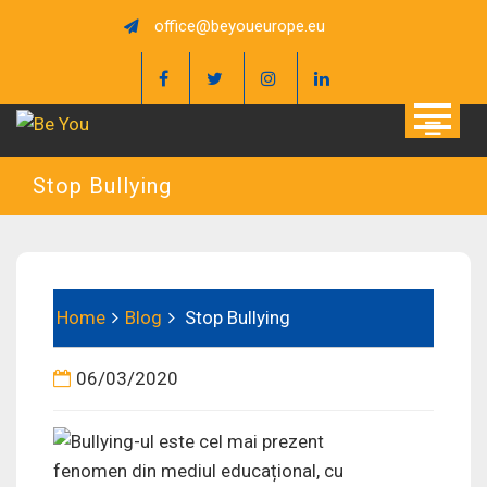
Skip
office@beyoueurope.eu
to
content
Stop Bullying
Home
Blog
Stop Bullying
06/03/2020