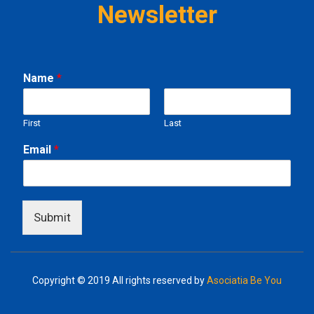
Newsletter
E
Name
*
m
a
i
First
Last
l
N
Email
*
a
m
e
Submit
Copyright © 2019
All rights reserved by
Asociatia Be You