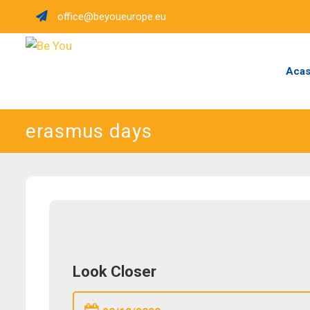
Skip
office@beyoueurope.eu
to
content
Aca
erasmus days
Look Closer