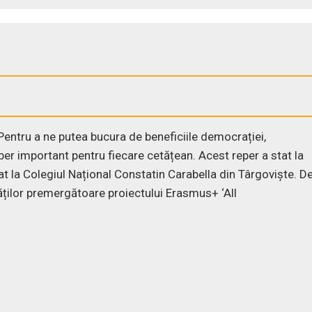
entru a ne putea bucura de beneficiile democrației,
per important pentru fiecare cetățean. Acest reper a stat la
rat la Colegiul Național Constatin Carabella din Târgoviște. D
ăților premergătoare proiectului Erasmus+ ‘All